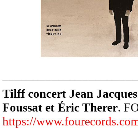
______________________
Tilff concert Jean Jacque
Foussat et Éric Therer
. F
https://www.fourecords.co