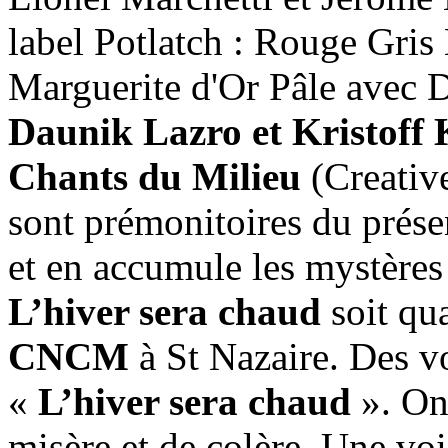
label Potlatch : Rouge Gris
Marguerite d'Or Pâle avec 
Daunik Lazro et Kristoff 
Chants du Milieu
(Creativ
sont prémonitoires du prése
et en accumule les mystères 
L’hiver sera chaud
soit qu
CNCM
à St Nazaire. Des v
«
L’hiver sera chaud
». On 
misère et de colère. Une vo